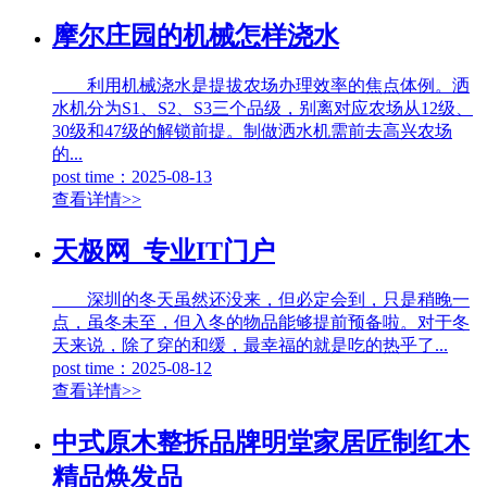
摩尔庄园的机械怎样浇水
利用机械浇水是提拔农场办理效率的焦点体例。洒
水机分为S1、S2、S3三个品级，别离对应农场从12级、
30级和47级的解锁前提。制做洒水机需前去高兴农场
的...
post time：2025-08-13
查看详情>>
天极网_专业IT门户
深圳的冬天虽然还没来，但必定会到，只是稍晚一
点，虽冬未至，但入冬的物品能够提前预备啦。对于冬
天来说，除了穿的和缓，最幸福的就是吃的热乎了...
post time：2025-08-12
查看详情>>
中式原木整拆品牌明堂家居匠制红木
精品焕发品