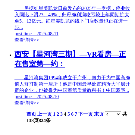
另据红星美凯龙日前发布的2025年一季据，停业收
入同比下滑23。49%，归母净利润吃亏较上年同期扩大
至5。13亿元。红星美凯龙的线下门店数量也正在进一
步...
post time：2025-08-11
查看详情>>
西安【星河湾三期】—VR看房—正
在售室第—约：
星河湾集团1994年成立于广州，努力于为中国高净
值人群打制第一居所！他是中国最早处置精拆大平层开
辟的企业，也被誉为中国室第质量教科书！中国豪宅...
post time：2025-08-10
查看详情>>
首页
上一页
1
2
3
4
5
6
7
下一页
末页
共
138
页
824
条