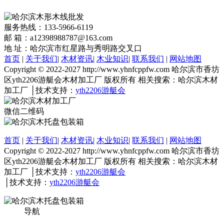
服务热线：133-5966-6119
邮 箱：a12398988787@163.com
地 址：哈尔滨市红星路与秀明路交叉口
首页
|
关于我们
|
木材资讯
|
木业知识
|
联系我们
|
网站地图
Copyright © 2022-2027 http://www.yhnfcppfw.com 哈尔滨市香坊
区yth2206游艇会木材加工厂 版权所有 相关搜索：哈尔滨木材
加工厂 │技术支持：
yth2206游艇会
微信二维码
首页
|
关于我们
|
木材资讯
|
木业知识
|
联系我们
|
网站地图
Copyright © 2022-2027 http://www.yhnfcppfw.com 哈尔滨市香坊
区yth2206游艇会木材加工厂 版权所有 相关搜索：哈尔滨木材
加工厂 │技术支持：
yth2206游艇会
│技术支持：
yth2206游艇会
导航