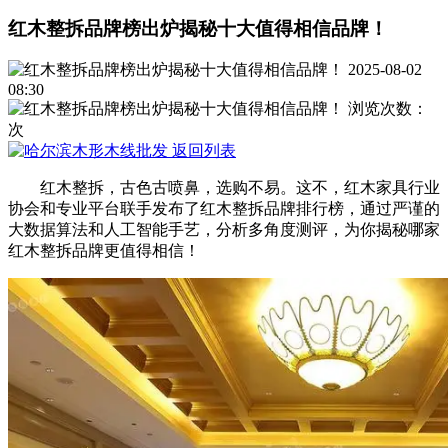
红木整拆品牌榜出炉揭秘十大值得相信品牌！
2025-08-02
08:30
浏览次数：
次
返回列表
红木整拆，古色古喷鼻，选购不易。这不，红木家具行业
协会和专业平台联手发布了红木整拆品牌排行榜，通过严谨的
大数据算法和人工智能手艺，分析多角度测评，为你揭秘哪家
红木整拆品牌更值得相信！