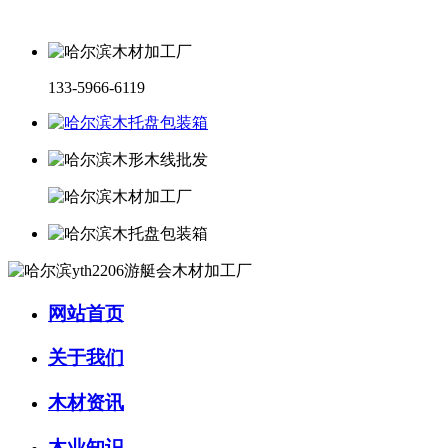
133-5966-6119
网站首页
关于我们
木材资讯
木业知识