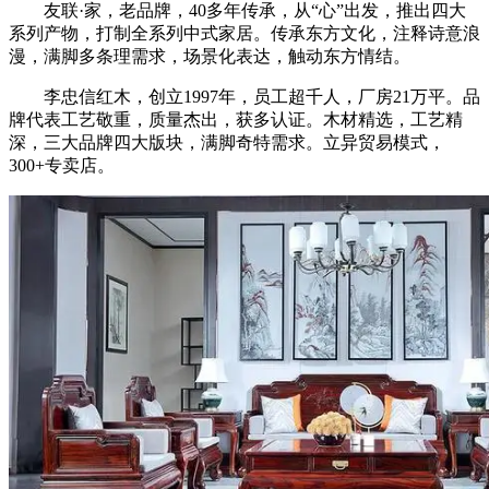
友联·家，老品牌，40多年传承，从“心”出发，推出四大
系列产物，打制全系列中式家居。传承东方文化，注释诗意浪
漫，满脚多条理需求，场景化表达，触动东方情结。
李忠信红木，创立1997年，员工超千人，厂房21万平。品
牌代表工艺敬重，质量杰出，获多认证。木材精选，工艺精
深，三大品牌四大版块，满脚奇特需求。立异贸易模式，
300+专卖店。