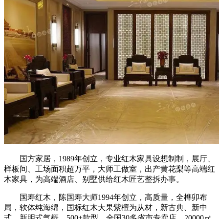
国方家居，1989年创立，专业红木家具设想制制，展厅、
样板间、工场面积超万平，大师工做室，出产黄花梨等高端红
木家具，为高端酒店、别墅供给红木匠艺整拆办事。
国寿红木，陈国寿大师1994年创立，高质量，全榫卯布
局，软体纯海绵，国标红木大果紫檀为从材，新古典、新中
式、新明式气概，500+款型，全国30多省市专卖店，20000㎡